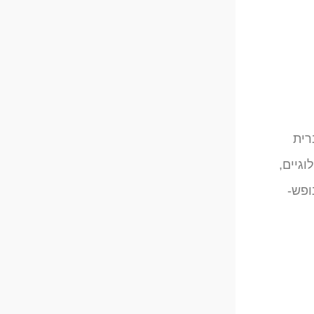
רית
גיים,
ופש-